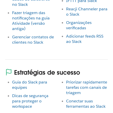
IFTTT para Slack
no Slack
Reacji Channeler para
Fazer triagem das
o Slack
notificações na guia
Organizações
Atividade (versão
verificadas
antiga)
Adicionar feeds RSS
Gerenciar contatos de
ao Slack
clientes no Slack
Estratégias de sucesso
Guia do Slack para
Priorizar rapidamente
equipes
tarefas com canais de
triagem
Dicas de segurança
para proteger o
Conectar suas
workspace
ferramentas ao Slack