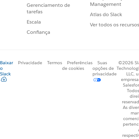
Management
Gerenciamento de
tarefas
Atlas do Slack
Escala
Ver todos os recurso
Confiança
Baixar
Privacidade
Termos
Preferências
Suas
©2026 Sl
o
de cookies
opções de
Technologi
Slack
privacidade
LLC, 
empresa
Salesfo
Todos
dire
reservad
As dive
mar
comerci
perten
respecti