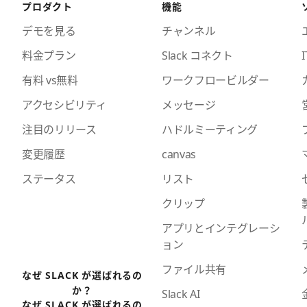
プロダクト
機能
デモを見る
チャンネル
料金プラン
Slack コネクト
I
有料 vs無料
ワークフロービルダー
アクセシビリティ
メッセージ
注目のリリース
ハドルミーティング
変更履歴
canvas
ステータス
リスト
クリップ
アプリとインテグレーシ
ョン
ファイル共有
なぜ SLACK が選ばれるの
か？
Slack AI
なぜ SLACK が選ばれるの