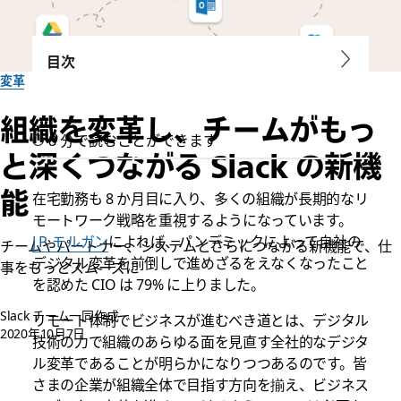
目次
変革
組織を変革し、チームがもっ
8 分で読むことができます
と深くつながる Slack の新機
能
在宅勤務も 8 か月目に入り、多くの組織が長期的なリ
モートワーク戦略を重視するようになっています。
J.P. モルガン
によれば、パンデミックによって自社の
チームやパートナー、システムとさらにつながる新機能で、仕
デジタル変革を前倒しで進めざるをえなくなったこと
事をもっとスムーズに
を認めた CIO は 79% に上りました。
Slack チーム一同作成
リモート体制でビジネスが進むべき道とは、デジタル
2020年10月7日
技術の力で組織のあらゆる面を見直す全社的なデジタ
ル変革であることが明らかになりつつあるのです。皆
さまの企業が組織全体で目指す方向を揃え、ビジネス