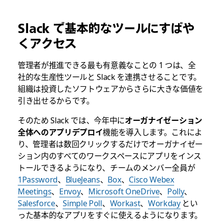
Slack で基本的なツールにすばや
くアクセス
管理者が推進できる最も有意義なことの 1 つは、全
社的な生産性ツールと Slack を連携させることです。
組織は投資したソフトウェアからさらに大きな価値を
引き出せるからです。
そのため Slack では、今年中に
オーガナイゼーション
全体へのアプリデプロイ
機能を導入します。これによ
り、管理者は数回クリックするだけでオーガナイゼー
ション内のすべてのワークスペースにアプリをインス
トールできるようになり、チームのメンバー全員が
1Password
、
BlueJeans
、
Box
、
Cisco Webex
Meetings
、
Envoy
、
Microsoft OneDrive
、
Polly
、
Salesforce
、
Simple Poll
、
Workast
、
Workday
とい
った基本的なアプリをすぐに使えるようになります。