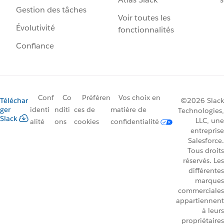
Gestion des tâches
Voir toutes les
Évolutivité
fonctionnalités
Confiance
Conf
Co
Préféren
Vos choix en
Téléchar
©2026 Slack
ger
identi
nditi
ces de
matière de
Technologies,
Slack
LLC, une
alité
ons
cookies
confidentialité
entreprise
Salesforce.
Tous droits
réservés. Les
différentes
marques
commerciales
appartiennent
à leurs
propriétaires