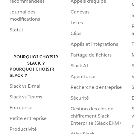
recommandées
Appels d’équipe
Journal des
Canevas
S
modifications
Listes
P
Statut
Clips
a
Applis et intégrations
Partage de fichiers
POURQUOI CHOISIR
SLACK ?
Slack AI
S
POURQUOI CHOISIR
SLACK ?
Agentforce
V
Slack vs E-mail
Recherche d’entreprise
S
Slack vs Teams
Sécurité
Entreprise
Gestion des clés de
S
chiffrement Slack
v
Petite entreprise
Enterprise (Slack EKM)
D
Productivité
Atlas Slack
s