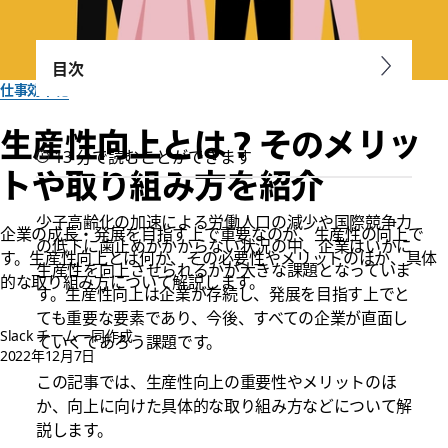
目次
仕事効率化
生産性向上とは？そのメリッ
13 分で読むことができます
トや取り組み方を紹介
少子高齢化の加速による労働人口の減少や国際競争力
企業の成長・発展を目指す上で重要なのが、生産性の向上で
の低下に歯止めがかからない状況の中、企業はいかに
す。生産性向上とは何か、その必要性やメリットのほか、具体
生産性を向上させられるかが大きな課題となっていま
的な取り組み方について解説します。
す。生産性向上は企業が存続し、発展を目指す上でと
ても重要な要素であり、今後、すべての企業が直面し
Slack チーム一同作成
ていくであろう課題です。
2022年12月7日
この記事では、生産性向上の重要性やメリットのほ
か、向上に向けた具体的な取り組み方などについて解
説します。