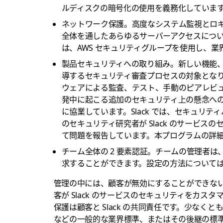
ルディスクの暗号化の使用を義務化していま
ネットワーク保護。
高度なシステム監視とロ
全体を通したあらゆるサーバーアクセスについ
は、AWS セキュリティグループを使用し、
製品セキュリティへの取り組み。
新しい機能
導するセキュリティ審査プロセスの対象とな
ウェアによる監査、テスト、手動のピアレビ
発中に起こる追加のセキュリティ上の懸念へ
に協業しています。Slack では、セキュリ
のセキュリティ研究者が Slack のサービ
て問題を報告しています。本プログラムの詳
チーム全体の 2 要素認証。
チームの管理者は、
求することができます。設定の方法について
管理の中には、顧客が無効にすることができな
客が Slack のサービスのセキュリティをカ
保護は顧客と Slack の共同責任です。少なくとも、Slack
などの一般的な業界標準、またはその後継の標