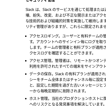
Slack は、Slack のサービスを通じて処
壊、紛失、改変、および不正な開示またはアク
な技術的および組織的対策を実施して維持します。
リティ管理がありますが、これらに限定されま
アクセスロギング。
ユーザーと有料チームの
す。アカウントへのサインイン毎にログを取り、
します。チームの管理者と有料プランが適用
クセスログを確認することができます。
アクセス管理。
管理者は、リモートかつオンデマ
利用を許可されたすべての端末をサインアウ
データの保存。
Slack の有料プランが適
シーをチーム全体またはチャンネル毎に設定
と、設定した期間を過ぎた古いメッセージとファ
ーから毎晩定期的に削除されます。
ホスト管理。
当社のプロダクションホストに
へのリスクとなる発見事項を解決しています