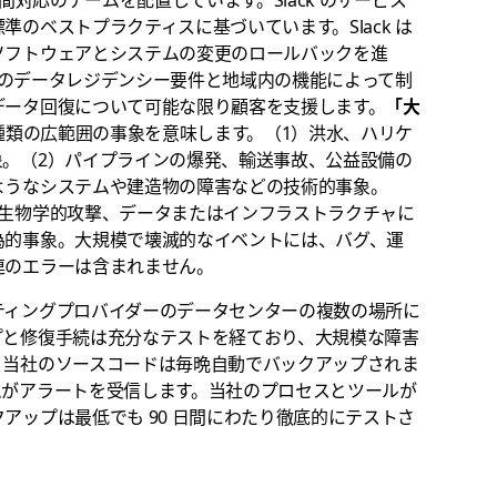
のベストプラクティスに基づいています。Slack は
ソフトウェアとシステムの変更のロールバックを進
区域のデータレジデンシー要件と地域内の機能によって制
データ回復について可能な限り顧客を支援します。
「大
 種類の広範囲の事象を意味します。（1）洪水、ハリケ
象。（2）パイプラインの爆発、輸送事故、公益設備の
ようなシステムや建造物の障害などの技術的事象。
は生物学的攻撃、データまたはインフラストラクチャに
為的事象。大規模で壊滅的なイベントには、バグ、運
連のエラーは含まれません。
ティングプロバイダーのデータセンターの複数の場所に
プと修復手続は充分なテストを経ており、大規模な障害
と当社のソースコードは毎晩自動でバックアップされま
ムがアラートを受信します。当社のプロセスとツールが
アップは最低でも 90 日間にわたり徹底的にテストさ