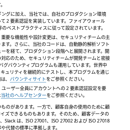
す。
ギングに加え、当社では、自社のプロダクション環境
て 2 要素認証を実装しています。ファイアウォール
業界のベストプラクティスに従って設定されています。
、重要な機能性や設計変更は、セキュリティチームの主
ります。さらに、当社のコードは、自動静的解析ソフト
ューを経て、プロダクション段階へと展開されます。開
の対応のため、セキュリティチームが開発チームと密接
ティバグバウンティプログラムも運用しています。世界中
スのセキュリティを継続的にテストし、本プログラムを通じ
細は、
バウンティサイト
をご参照ください。
ユーザー全員にアカウントへの 2 要素認証設定を要
は
当社のヘルプセンター
をご参照ください。
いものがあります。一方で、顧客自身の使用のために顧
スタマイズできるものもあります。そのため、顧客データの
 は、ISO 27001、ISO 27002 および ISO 27018
準や代替の標準に準拠します。