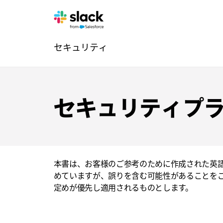
法
追
ペ
セキュリティ
的
加
ー
ジ
ナ
ビ
セキュリティプ
ゲ
ー
本書は、お客様のご参考のために作成された英
シ
めていますが、誤りを含む可能性があることを
ョ
定めが優先し適用されるものとします。
ン