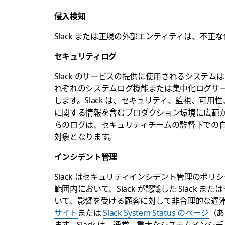
侵入検知
Slack または正規の外部エンティティは、不正な
セキュリティログ
Slack のサービスの提供に使用されるシステ
れぞれのシステムログ機能または集中化ログサ
します。Slack は、セキュリティ、監視、可用性
に関する情報を含むプロダクション環境に広範
らのログは、セキュリティチームの監督下での
対象となります。
インシデント管理
Slack はセキュリティインシデント管理のポリシ
範囲内において、Slack が認識した Slack
いて、影響を受ける顧客に対して非合理的な遅滞な
サイト
または
Slack System Status のページ
（あ
ます。Slack は、通常、重大なシステムインシ