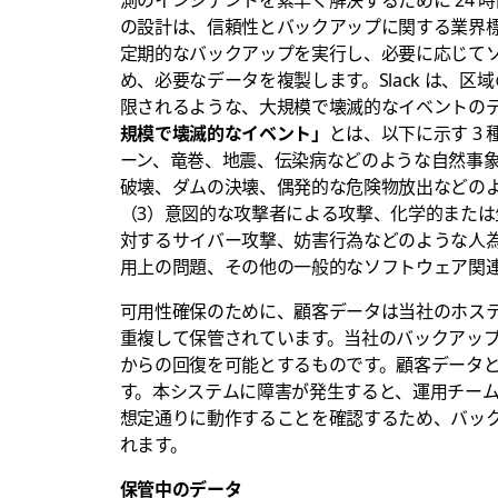
の設計は、信頼性とバックアップに関する業界標準
定期的なバックアップを実行し、必要に応じて
め、必要なデータを複製します。Slack は、
限されるような、大規模で壊滅的なイベントの
規模で壊滅的なイベント」
とは、以下に示す 3
ーン、竜巻、地震、伝染病などのような自然事
破壊、ダムの決壊、偶発的な危険物放出などの
（3）意図的な攻撃者による攻撃、化学的また
対するサイバー攻撃、妨害行為などのような人
用上の問題、その他の一般的なソフトウェア関
可用性確保のために、顧客データは当社のホス
重複して保管されています。当社のバックアッ
からの回復を可能とするものです。顧客データ
す。本システムに障害が発生すると、運用チー
想定通りに動作することを確認するため、バック
れます。
保管中のデータ