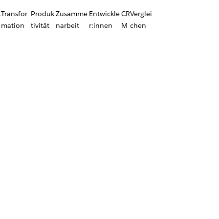
k
Transfor
Produk
Zusamme
Entwickle
CR
Verglei
mation
tivität
narbeit
r:innen
M
chen