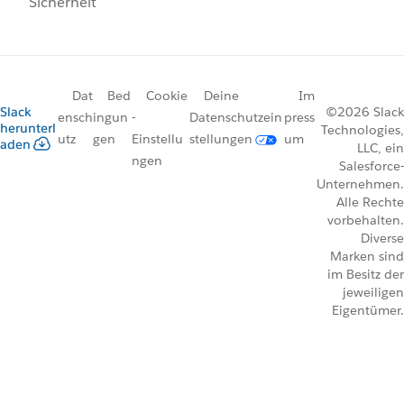
Sicherheit
Dat
Bed
Cookie
Deine
Im
Slack
©2026 Slack
ensch
ingun
-
Datenschutzein
press
herunterl
Technologies,
utz
gen
Einstellu
stellungen
um
aden
LLC, ein
ngen
Salesforce-
Unternehmen.
Alle Rechte
vorbehalten.
Diverse
Marken sind
im Besitz der
jeweiligen
Eigentümer.