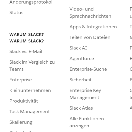
Änderungsprotokoll
Video- und
F
Status
Sprachnachrichten
Apps & Integrationen
WARUM SLACK?
Teilen von Dateien
WARUM SLACK?
Slack AI
F
Slack vs. E-Mail
Agentforce
E
Slack im Vergleich zu
Enterprise-Suche
Ö
Teams
Sicherheit
Enterprise
Enterprise Key
G
Kleinunternehmen
Management
S
Produktivität
Slack Atlas
Task-Management
Alle Funktionen
Skalierung
anzeigen