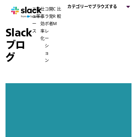
カテゴリーでブラウズする
ニ
変
仕
コ
開
C
比
ュ
革
事
ラ
発
R
較
ー
効
ボ
者
M
Slack
ス
率
レ
化
ー
ブロ
シ
ョ
グ
ン