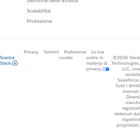
Gestione delle attività
Scalabilità
Protezione
Privacy
Termini
Preferenze
Le tue
Scarica
cookie
scelte in
©2026 Slack
Slack
materia di
Technologies,
privacy
LLC, una
società
Salesforce.
Tutti i diritti
riservati.
Diversi
marchi
registrati
detenuti dai
rispettivi
proprietari.