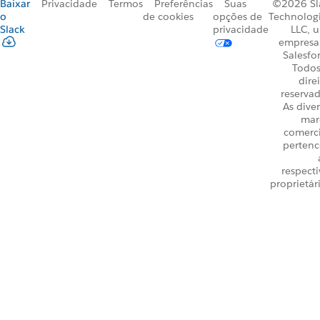
Baixar
Privacidade
Termos
Preferências
Suas
©2026 Sl
o
de cookies
opções de
Technologi
Slack
privacidade
LLC, 
empresa
Salesfo
Todos
dire
reservad
As dive
mar
comerci
perten
respecti
proprietár