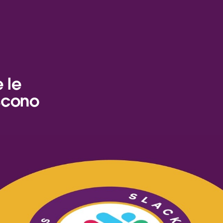
 le
scono