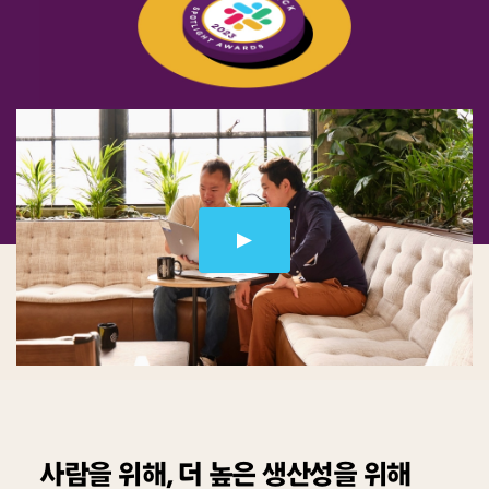
Slack
스
포
트
라
이
트
어
워
즈
“Slack
이
주
는
사람을 위해, 더 높은 생산성을 위해
영