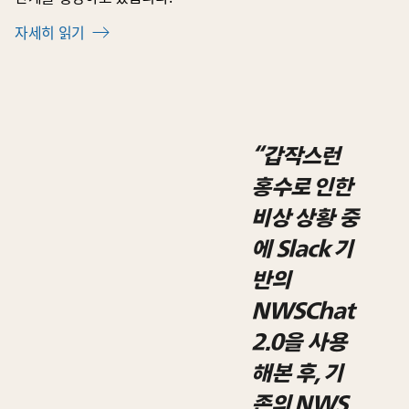
자세히 읽기
“갑작스런
홍수로 인한
비상 상황 중
에 Slack 기
반의
NWSChat
2.0을 사용
해본 후, 기
존의 NWS