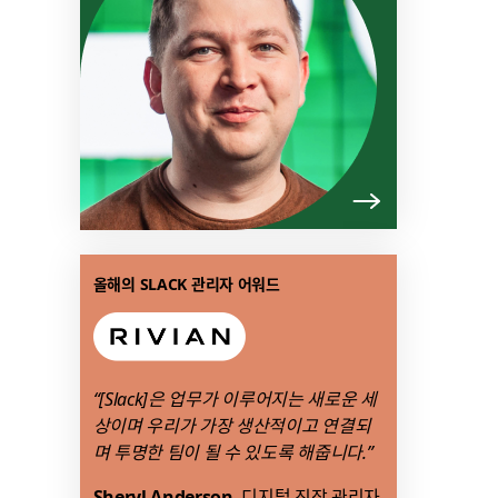
링
올해의 SLACK 관리자 어워드
크
가
새
탭
“[Slack]은 업무가 이루어지는 새로운 세
에
상이며 우리가 가장 생산적이고 연결되
서
며 투명한 팀이 될 수 있도록 해줍니다.”
열
릴
Sheryl Anderson
, 디지털 직장 관리자