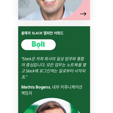
링
올해의 SLACK 챔피언 어워드
크
가
새
탭
“Slack은 저희 회사의 일상 업무와 통합
에
의 중심입니다. 모든 업무는 노트북을 열
서
고 Slack에 로그인하는 일로부터 시작되
열
죠.”
릴
수
Mathis Bogens
, 내부 커뮤니케이션
있
책임자
음