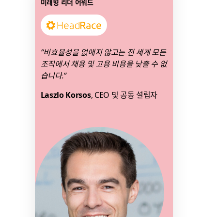
미래형 리더 어워드
크
가
스토리 읽기
새
탭
“비효율성을 없애지 않고는 전 세계 모든
에
조직에서 채용 및 고용 비용을 낮출 수 없
서
습니다.”
열
릴
Laszlo Korsos
, CEO 및 공동 설립자
수
있
음