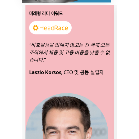
링
링
미래형 리더 어워드
올해의 S
크
크
가
가
새
새
탭
탭
“비효율성을 없애지 않고는 전 세계 모든
“Sla
에
에
조직에서 채용 및 고용 비용을 낮출 수 없
의 중심
서
서
습니다.”
고 Sl
열
열
죠.”
릴
릴
Laszlo Korsos
, CEO 및 공동 설립자
수
수
Mathi
있
있
책임자
음
음