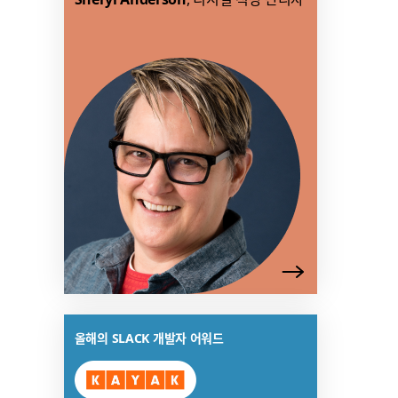
수
있
음
링
올해의 SLACK 개발자 어워드
크
가
새