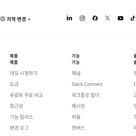
지역 변경
제품
기능
제품
기능
데모 시청하기
채널
요금
Slack Connect
I
유료와 무료 비교
워크플로 빌더
접근성
메시징
기능 릴리스
허들
변경 로그
캔버스