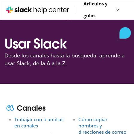
Artículos y
guías
Usar Slack
Desde los canales hasta la búsqueda: aprende a
usar Slack, de la A a la Z.
Canales
Trabajar con plantillas
Cómo copiar
en canales
nombres y
direcciones de correo