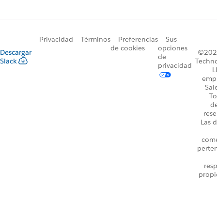
Privacidad
Términos
Preferencias
Sus
de cookies
opciones
Descargar
©2026
de
Slack
Techno
privacidad
L
emp
Sal
To
d
rese
Las d
come
perte
resp
propi