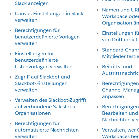
Slack anzeigen
Namen und URL
Canvas-Einstellungen in Slack
Workspace oder
verwalten
Organisation ä
Berechtigungen für
Einstellungen f
benutzerdefinierte Vorlagen
von Drittanbiet
verwalten
Standard-Chann
Einstellungen für
Mitglieder festl
benutzerdefinierte
Listenvorlagen verwalten
Beitritts- und
Austrittsnachri
Zugriff auf Slackbot und
Slackbot-Einstellungen
Berechtigungen 
verwalten
Channel-Mana
anpassen
Verwalten des Slackbot-Zugriffs
auf verbundene Salesforce-
Berechtigunge
Organisationen
Bearbeiten und
Nachrichten ve
Berechtigungen für
automatisierte Nachrichten
Verwalten, wer 
verwalten
Workspaces ben