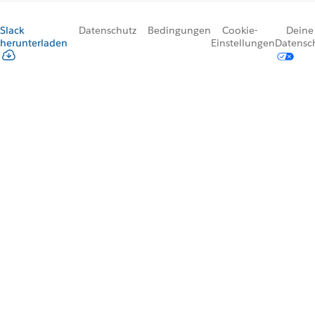
Slack
Datenschutz
Bedingungen
Cookie-
Deine
herunterladen
Einstellungen
Datensc