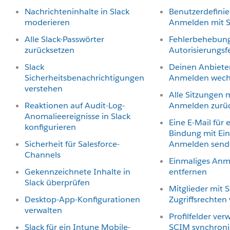
Nachrichteninhalte in Slack
Benutzerdefinie
moderieren
Anmelden mit 
Alle Slack-Passwörter
Fehlerbehebung
zurücksetzen
Autorisierungsf
Slack
Deinen Anbieter
Sicherheitsbenachrichtigungen
Anmelden wech
verstehen
Alle Sitzungen 
Reaktionen auf Audit-Log-
Anmelden zurü
Anomalieereignisse in Slack
Eine E-Mail für 
konfigurieren
Bindung mit Ei
Sicherheit für Salesforce-
Anmelden send
Channels
Einmaliges An
Gekennzeichnete Inhalte in
entfernen
Slack überprüfen
Mitglieder mit 
Desktop-App-Konfigurationen
Zugriffsrechten
verwalten
Profilfelder ver
Slack für ein Intune Mobile-
SCIM synchroni