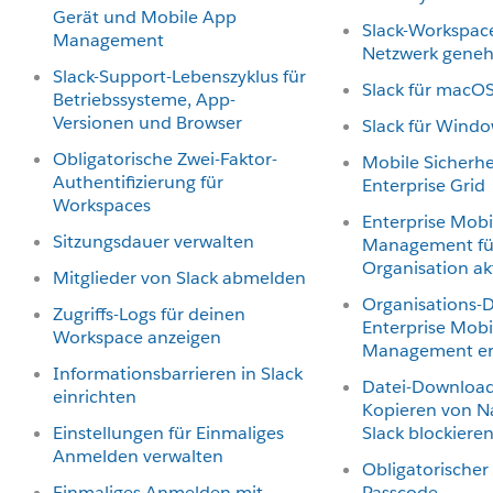
Gerät und Mobile App
Slack-Workspace
Management
Netzwerk gene
Slack-Support-Lebenszyklus für
Slack für macOS
Betriebssysteme, App-
Versionen und Browser
Slack für Windo
Obligatorische Zwei-Faktor-
Mobile Sicherhei
Authentifizierung für
Enterprise Grid
Workspaces
Enterprise Mobil
Sitzungsdauer verwalten
Management fü
Organisation ak
Mitglieder von Slack abmelden
Organisations-
Zugriffs-Logs für deinen
Enterprise Mobil
Workspace anzeigen
Management er
Informationsbarrieren in Slack
Datei-Downloa
einrichten
Kopieren von Na
Einstellungen für Einmaliges
Slack blockiere
Anmelden verwalten
Obligatorischer
Einmaliges Anmelden mit
Passcode