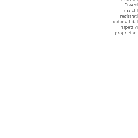
Diversi
marchi
registrati
detenuti dai
rispettivi
proprietari.