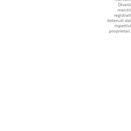
Diversi
marchi
registrati
detenuti dai
rispettivi
proprietari.